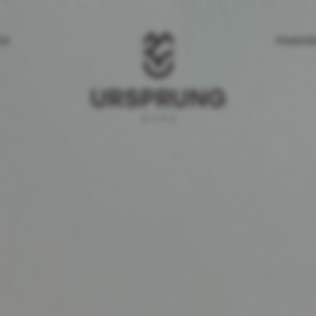
IK
PANOR